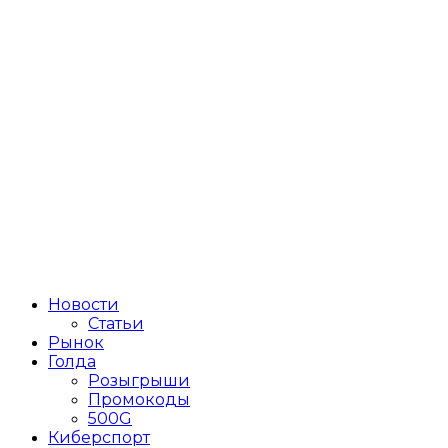
Новости
Статьи
Рынок
Голда
Розыгрыши
Промокоды
500G
Киберспорт