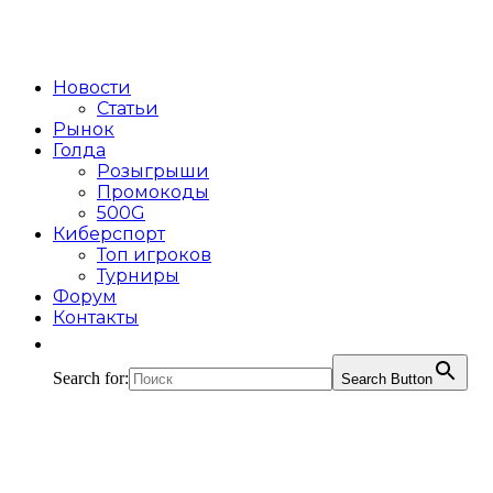
Новости
Статьи
Рынок
Голда
Розыгрыши
Промокоды
500G
Киберспорт
Топ игроков
Турниры
Форум
Контакты
Search for:
Search Button