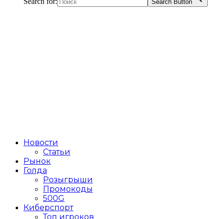
Search for:
Search Button
Новости
Статьи
Рынок
Голда
Розыгрыши
Промокоды
500G
Киберспорт
Топ игроков