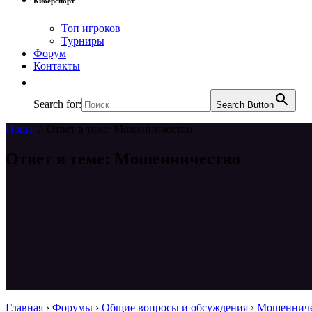
Киберспорт
Топ игроков
Турниры
Форум
Контакты
Search for:
Search Button
Home
/
Ответ в теме: Мошенничество
Ответ в теме: Мошенничество
Главная
›
Форумы
›
Общие вопросы и обсуждения
›
Мошенниче