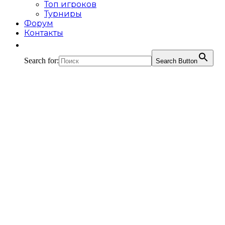
Топ игроков
Турниры
Форум
Контакты
Search for:
Search Button