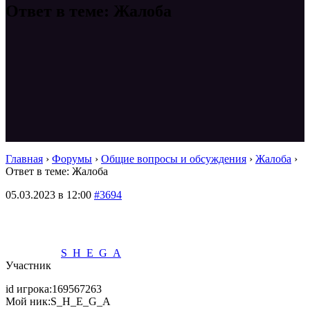
Ответ в теме: Жалоба
Главная
›
Форумы
›
Общие вопросы и обсуждения
›
Жалоба
›
Ответ в теме: Жалоба
05.03.2023 в 12:00
#3694
S_H_E_G_A
Участник
id игрока:169567263
Мой ник:S_H_E_G_A