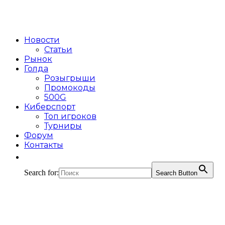
Новости
Статьи
Рынок
Голда
Розыгрыши
Промокоды
500G
Киберспорт
Топ игроков
Турниры
Форум
Контакты
Search for:
Search Button