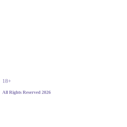
18+
All Rights Reserved 2026
Не являемся официальным сайтом игры standoff 2