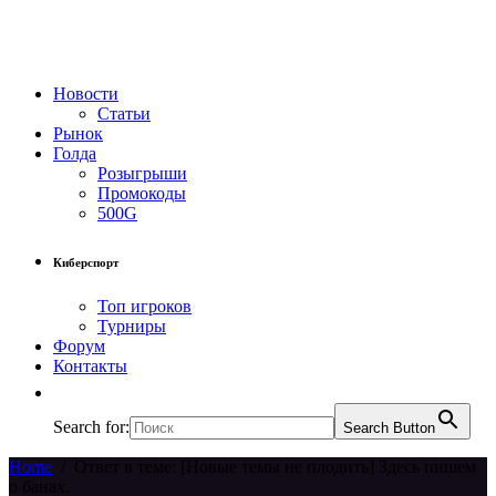
Новости
Статьи
Рынок
Голда
Розыгрыши
Промокоды
500G
Киберспорт
Топ игроков
Турниры
Форум
Контакты
Search for:
Search Button
Home
/
Ответ в теме: [Новые темы не плодить] Здесь пишем
о банах.