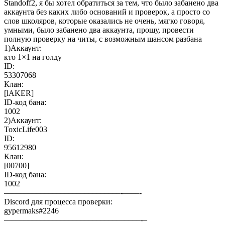
Standoff2, я бы хотел обратиться за тем, что было забанено два
аккаунта без каких либо оснований и проверок, а просто со
слов школяров, которые оказались не очень, мягко говоря,
умными, было забанено два аккаунта, прошу, провести
полную проверку на читы, с возможным шансом разбана
1)Аккаунт:
кто 1×1 на голду
ID:
53307068
Клан:
[lAKER]
ID-код бана:
1002
2)Аккаунт:
ToxicLife003
ID:
95612980
Клан:
[00700]
ID-код бана:
1002
–––––––––––––––––––––––––––––-––––-
Discord для процесса проверки:
gypermaks#2246
––––––––––––––––––––––––––––—––––-–