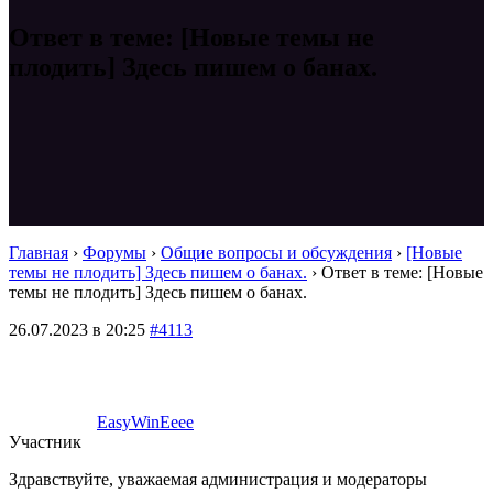
Ответ в теме: [Новые темы не
плодить] Здесь пишем о банах.
Главная
›
Форумы
›
Общие вопросы и обсуждения
›
[Новые
темы не плодить] Здесь пишем о банах.
›
Ответ в теме: [Новые
темы не плодить] Здесь пишем о банах.
26.07.2023 в 20:25
#4113
EasyWinEeee
Участник
Здравствуйте, уважаемая администрация и модераторы