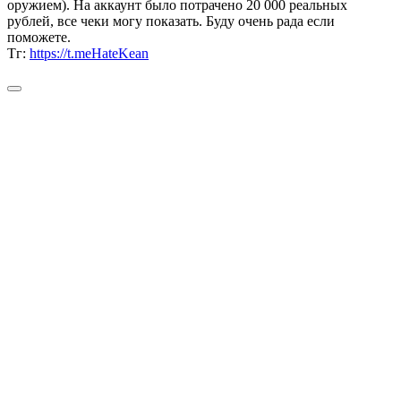
оружием). На аккаунт было потрачено 20 000 реальных
рублей, все чеки могу показать. Буду очень рада если
поможете.
Тг:
https://t.meHateKean