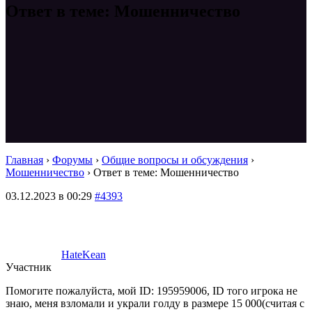
Ответ в теме: Мошенничество
Главная
›
Форумы
›
Общие вопросы и обсуждения
›
Мошенничество
›
Ответ в теме: Мошенничество
03.12.2023 в 00:29
#4393
HateKean
Участник
Помогите пожалуйста, мой ID: 195959006, ID того игрока не
знаю, меня взломали и украли голду в размере 15 000(считая с