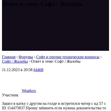
Ответ в теме: Софт / Жалобы
Главная
›
Форумы
›
Софт и прочие технические вопросы
›
Софт / Жалобы
›
Ответ в теме: Софт / Жалобы
11.12.2023 в 20:58
#4408
Wearkxx
Участник
Зашел в катку с другом на голде и встретился читер с кд 57 с
ID 114475837.Прошу забанить если нужны доказательства то