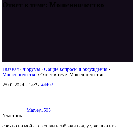
Ответ в теме: Мошенничество
Главная
›
Форумы
›
Общие вопросы и обсуждения
›
Мошенничество
›
Ответ в теме: Мошенничество
25.01.2024 в 14:22
#4492
Matvey1505
Участник
срочно на мой аак вошли и забрали голду у челика ник .