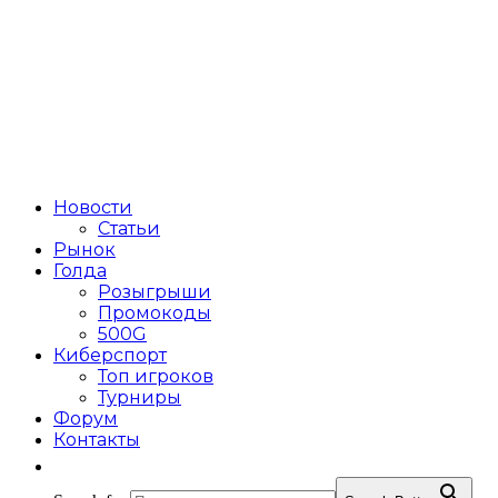
Новости
Статьи
Рынок
Голда
Розыгрыши
Промокоды
500G
Киберспорт
Топ игроков
Турниры
Форум
Контакты