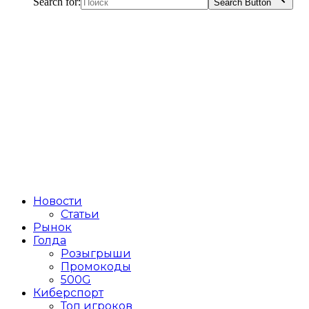
Search for:
Search Button
Новости
Статьи
Рынок
Голда
Розыгрыши
Промокоды
500G
Киберспорт
Топ игроков