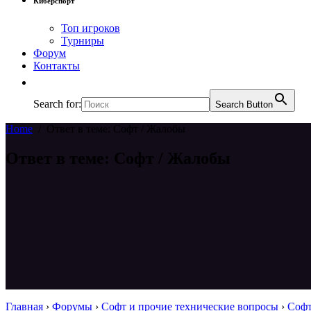
Киберспорт
Топ игроков
Турниры
Форум
Контакты
Search for:
Search Button
Home
/
Ответ в теме: Софт / Жалобы
Ответ в теме: Софт / Жалобы
Главная
›
Форумы
›
Софт и прочие технические вопросы
›
Софт