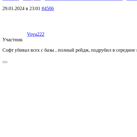
29.01.2024 в 23:01
#4506
Vova222
Участник
Софт убивал всех с базы , полный рейдж, подрубил в середине 