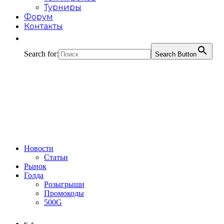
Турниры
Форум
Контакты
Search for:
Search Button
Новости
Статьи
Рынок
Голда
Розыгрыши
Промокоды
500G