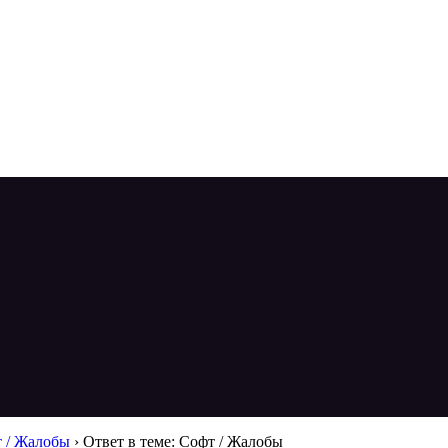
 / Жалобы
›
Ответ в теме: Софт / Жалобы