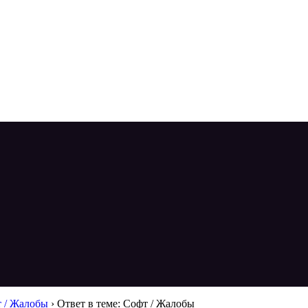
 / Жалобы
›
Ответ в теме: Софт / Жалобы