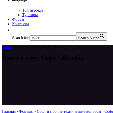
Киберспорт
Топ игроков
Турниры
Форум
Контакты
Search for:
Search Button
Home
/
Ответ в теме: Софт / Жалобы
Ответ в теме: Софт / Жалобы
Главная
›
Форумы
›
Софт и прочие технические вопросы
›
Софт