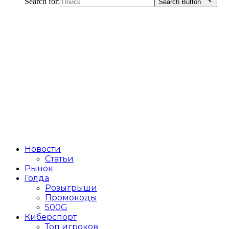
Search for:
Search Button
Новости
Статьи
Рынок
Голда
Розыгрыши
Промокоды
500G
Киберспорт
Топ игроков