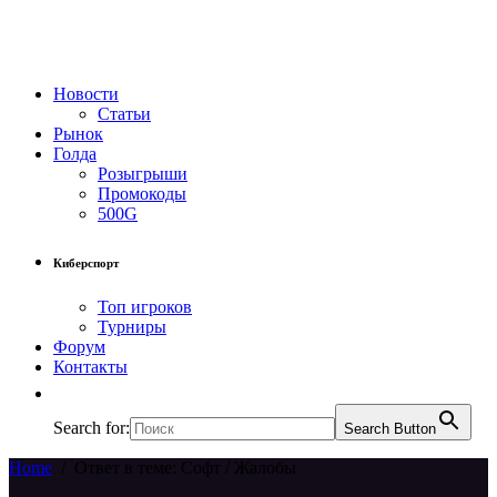
Новости
Статьи
Рынок
Голда
Розыгрыши
Промокоды
500G
Киберспорт
Топ игроков
Турниры
Форум
Контакты
Search for:
Search Button
Home
/
Ответ в теме: Софт / Жалобы