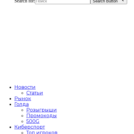
Search for:
Search Button
Новости
Статьи
Рынок
Голда
Розыгрыши
Промокоды
500G
Киберспорт
Топ игроков