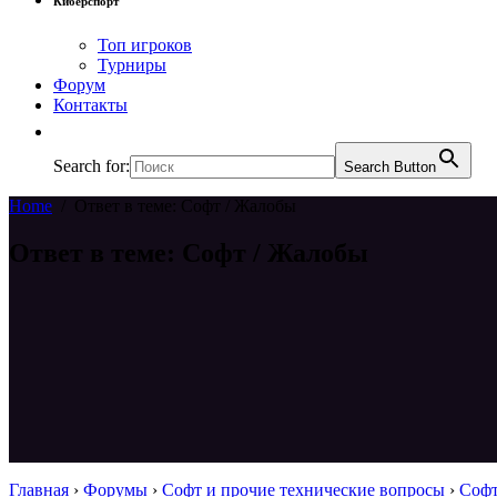
Киберспорт
Топ игроков
Турниры
Форум
Контакты
Search for:
Search Button
Home
/
Ответ в теме: Софт / Жалобы
Ответ в теме: Софт / Жалобы
Главная
›
Форумы
›
Софт и прочие технические вопросы
›
Софт