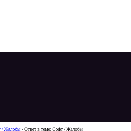
 / Жалобы
›
Ответ в теме: Софт / Жалобы