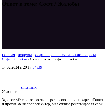
Ответ в теме: Софт / Жалобы
Главная
›
Форумы
›
Софт и прочие технические вопросы
›
Софт / Жалобы
›
Ответ в теме: Софт / Жалобы
14.02.2024 в 20:17
#4539
sm3shariki
Участник
Здравствуйте, я только что играл в союзники на карте «Dune»
и против меня попался читер, он активно рекламировал свой