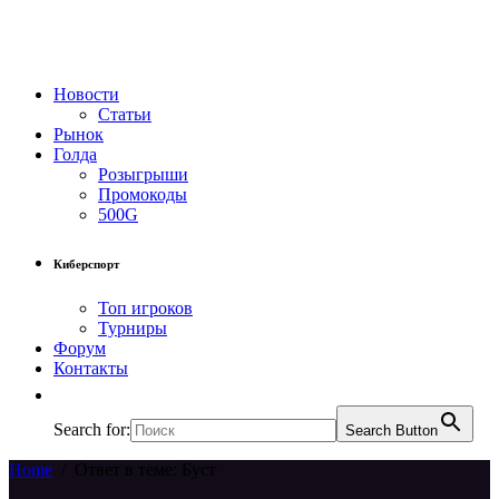
Новости
Статьи
Рынок
Голда
Розыгрыши
Промокоды
500G
Киберспорт
Топ игроков
Турниры
Форум
Контакты
Search for:
Search Button
Home
/
Ответ в теме: Буст