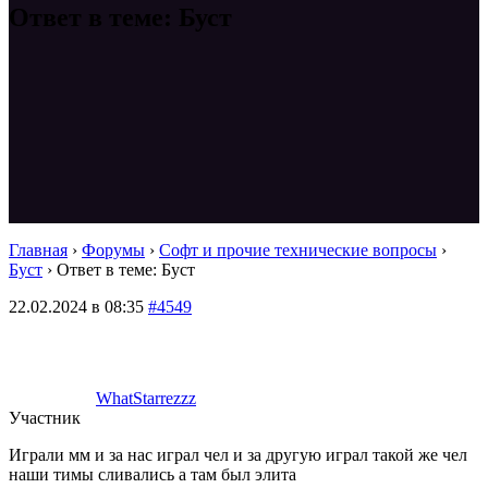
Ответ в теме: Буст
Главная
›
Форумы
›
Софт и прочие технические вопросы
›
Буст
›
Ответ в теме: Буст
22.02.2024 в 08:35
#4549
WhatStarrezzz
Участник
Играли мм и за нас играл чел и за другую играл такой же чел
наши тимы сливались а там был элита