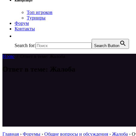
Киберспорт
Топ игроков
Турниры
Форум
Контакты
Search for:
Search Button
Home
/
Ответ в теме: Жалоба
Ответ в теме: Жалоба
Главная
›
Форумы
›
Общие вопросы и обсуждения
›
Жалоба
›
О