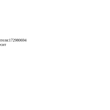
ителя:172980694
есит