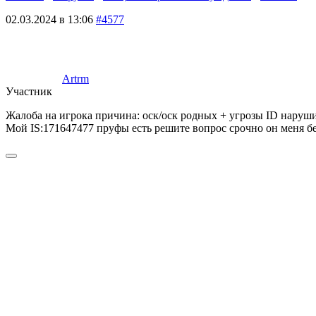
02.03.2024 в 13:06
#4577
Artrm
Участник
Жалоба на игрока причина: оск/оск родных + угрозы ID наруш
Мой IS:171647477 пруфы есть решите вопрос срочно он меня б