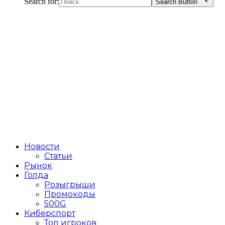
Search for:
Search Button
Новости
Статьи
Рынок
Голда
Розыгрыши
Промокоды
500G
Киберспорт
Топ игроков