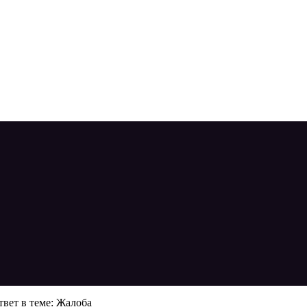
твет в теме: Жалоба