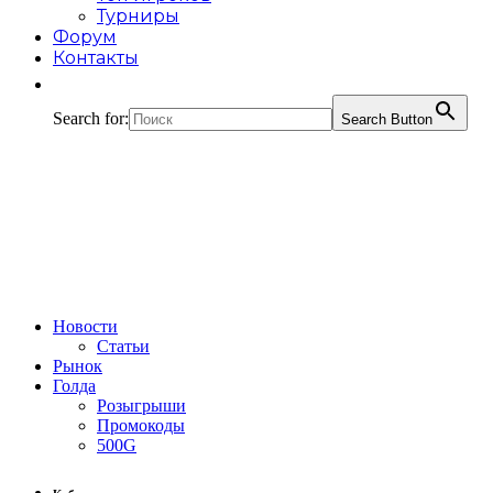
Турниры
Форум
Контакты
Search for:
Search Button
Новости
Статьи
Рынок
Голда
Розыгрыши
Промокоды
500G