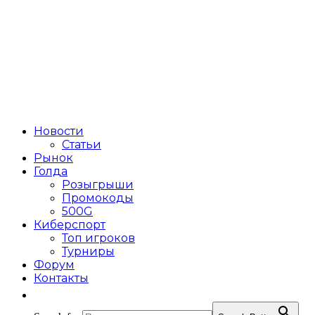
Новости
Статьи
Рынок
Голда
Розыгрыши
Промокоды
500G
Киберспорт
Топ игроков
Турниры
Форум
Контакты