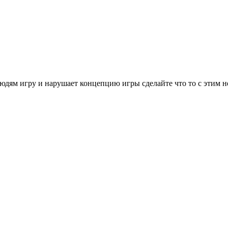
юдям игру и нарушает концепцию игры сделайте что то с этим 