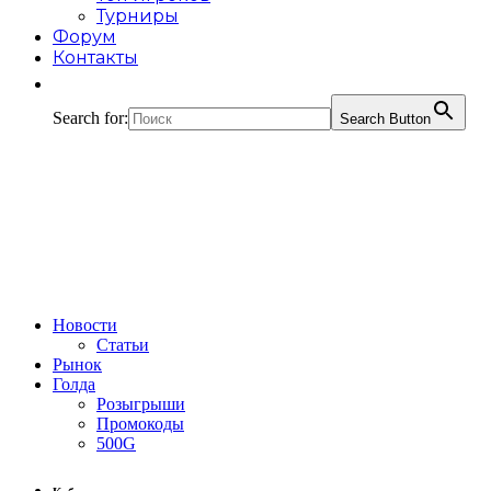
Турниры
Форум
Контакты
Search for:
Search Button
Новости
Статьи
Рынок
Голда
Розыгрыши
Промокоды
500G