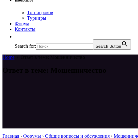
Киберспорт
Топ игроков
Турниры
Форум
Контакты
Search for:
Search Button
Home
/
Ответ в теме: Мошенничество
Ответ в теме: Мошенничество
Главная
›
Форумы
›
Общие вопросы и обсуждения
›
Мошенниче