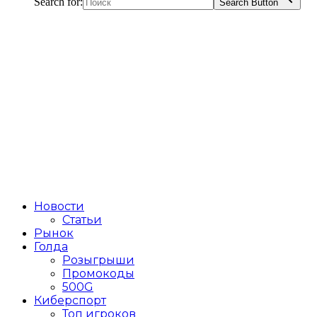
Search for:
Search Button
Новости
Статьи
Рынок
Голда
Розыгрыши
Промокоды
500G
Киберспорт
Топ игроков