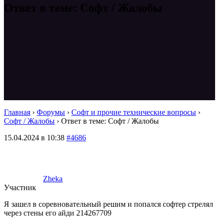
Ответ в теме: Софт / Жалобы
Главная
›
Форумы
›
Софт и прочие технические вопросы
›
Софт / Жалобы
›
Ответ в теме: Софт / Жалобы
15.04.2024 в 10:38
#4686
Zheka
Участник
Я зашел в соревновательный решим и попался софтер стрелял
через стены его айди 214267709