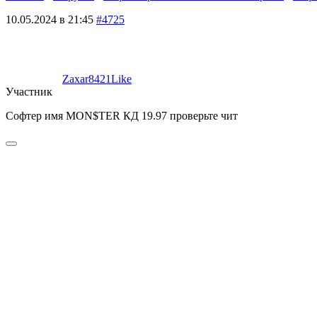
10.05.2024 в 21:45
#4725
Zaxar8421Like
Участник
Софтер имя MON$TER КД 19.97 проверьте чит