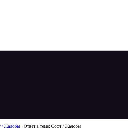
 / Жалобы
›
Ответ в теме: Софт / Жалобы