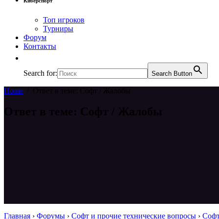
Киберспорт
Топ игроков
Турниры
Форум
Контакты
Search for:
Search Button
Home
/
Ответ в теме: Софт / Жалобы
Ответ в теме: Софт / Жалобы
Главная
›
Форумы
›
Софт и прочие технические вопросы
›
Софт