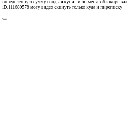
определенную сумму голды я купил и он меня заблокирывал
iD.111680578 могу видео скинуть только куда и пиреписку