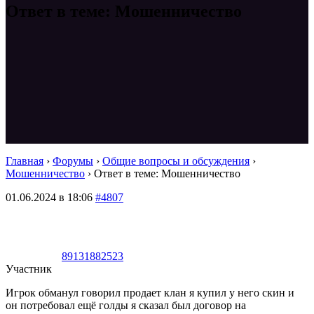
Ответ в теме: Мошенничество
Главная
›
Форумы
›
Общие вопросы и обсуждения
›
Мошенничество
›
Ответ в теме: Мошенничество
01.06.2024 в 18:06
#4807
89131882523
Участник
Игрок обманул говорил продает клан я купил у него скин и
он потребовал ещё голды я сказал был договор на