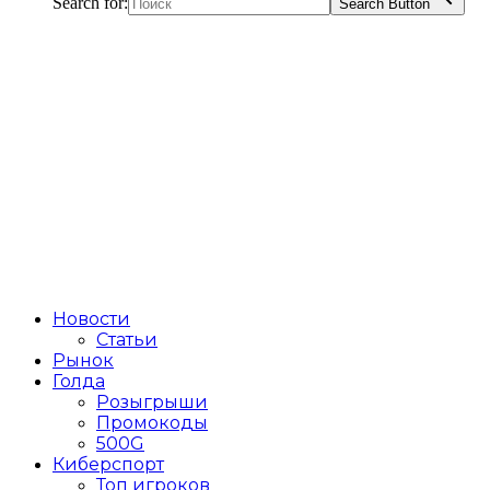
Search for:
Search Button
Новости
Статьи
Рынок
Голда
Розыгрыши
Промокоды
500G
Киберспорт
Топ игроков