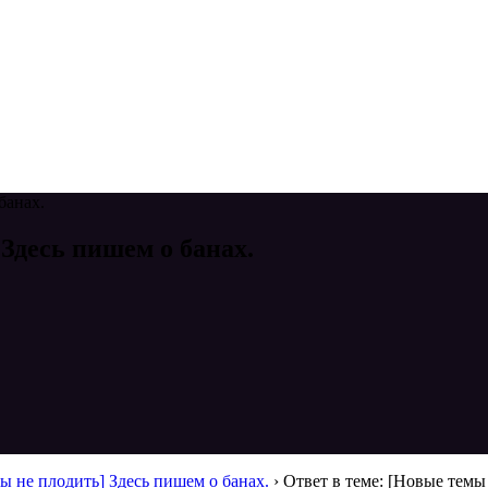
банах.
 Здесь пишем о банах.
ы не плодить] Здесь пишем о банах.
›
Ответ в теме: [Новые темы