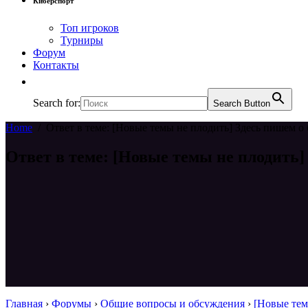
Киберспорт
Топ игроков
Турниры
Форум
Контакты
Search for:
Search Button
Home
/
Ответ в теме: [Новые темы не плодить] Здесь пишем о 
Ответ в теме: [Новые темы не плодить]
Главная
›
Форумы
›
Общие вопросы и обсуждения
›
[Новые тем