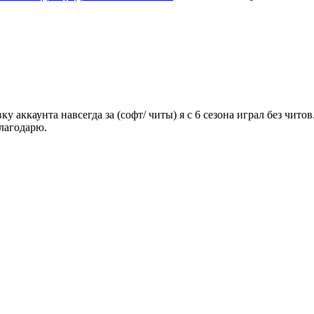
у аккаунта навсегда за (софт/ читы) я с 6 сезона играл без читов
лагодарю.