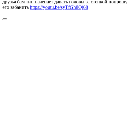
друзья бам тип наченает давать головы за стенкой попрошу
его забанить
https://youtu.be/syTfGh8Oj68