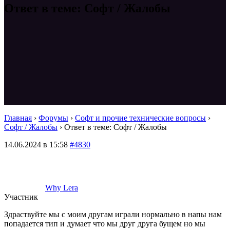
Ответ в теме: Софт / Жалобы
Главная
›
Форумы
›
Софт и прочие технические вопросы
›
Софт / Жалобы
›
Ответ в теме: Софт / Жалобы
14.06.2024 в 15:58
#4830
Why Lera
Участник
Здраствуйте мы с моим другам играли нормально в напы нам
попадается тип и думает что мы друг друга бущем но мы