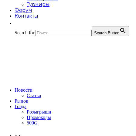
Турниры
Форум
Контакты
Search for:
Search Button
Новости
Статьи
Рынок
Голда
Розыгрыши
Промокоды
500G