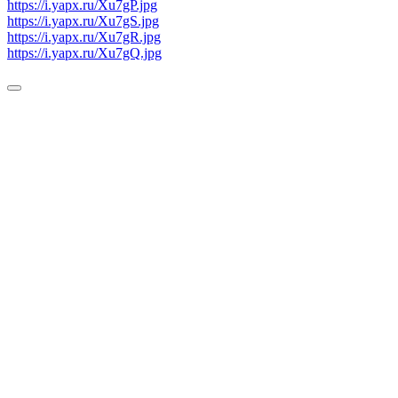
https://i.yapx.ru/Xu7gP.jpg
https://i.yapx.ru/Xu7gS.jpg
https://i.yapx.ru/Xu7gR.jpg
https://i.yapx.ru/Xu7gQ.jpg