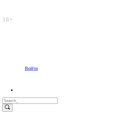
Неофициальный сайт
18+
Войти