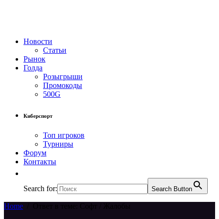
Новости
Статьи
Рынок
Голда
Розыгрыши
Промокоды
500G
Киберспорт
Топ игроков
Турниры
Форум
Контакты
Search for:
Search Button
Home
/
Ответ в теме: Софт / Жалобы