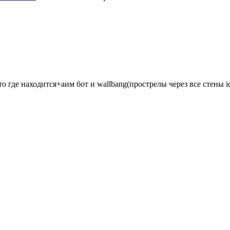
 где находится+аим бот и wallbang(прострелы через все стены id