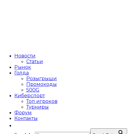
Новости
Статьи
Рынок
Голда
Розыгрыши
Промокоды
500G
Киберспорт
Топ игроков
Турниры
Форум
Контакты