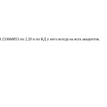
 233668853 по 2.20 и по КД у него всегда на всех аккаунтов.