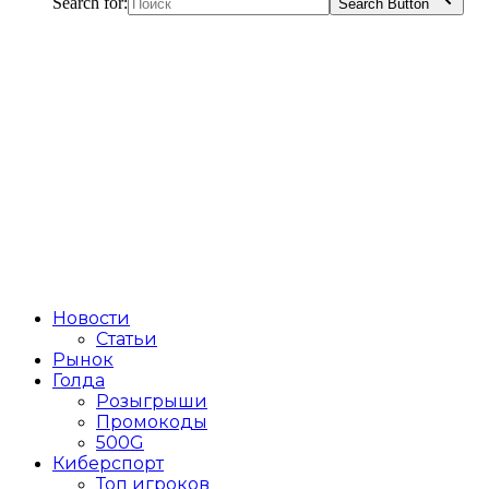
Search for:
Search Button
Новости
Статьи
Рынок
Голда
Розыгрыши
Промокоды
500G
Киберспорт
Топ игроков