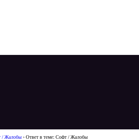
 / Жалобы
›
Ответ в теме: Софт / Жалобы