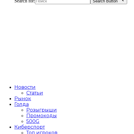
Search for:
Search Button
Новости
Статьи
Рынок
Голда
Розыгрыши
Промокоды
500G
Киберспорт
Топ игроков