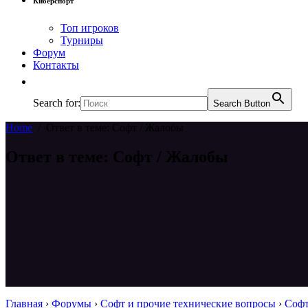
Киберспорт
Топ игроков
Турниры
Форум
Контакты
Search for:
Search Button
Home
/
Ответ в теме: Софт / Жалобы
Ответ в теме: Софт / Жалобы
Главная
›
Форумы
›
Софт и прочие технические вопросы
›
Софт