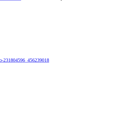
ideo-231804596_456239018