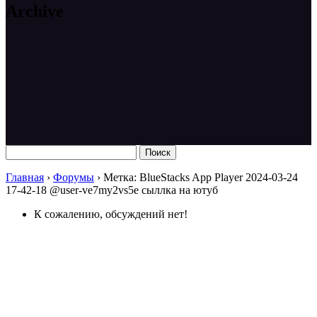
Archive
Поиск:
Главная
›
Форумы
›
Метка: BlueStacks App Player 2024-03-24
17-42-18 @user-ve7my2vs5e сыллка на ютуб
К сожалению, обсуждений нет!