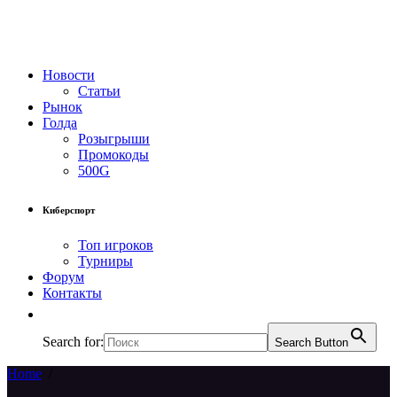
Новости
Статьи
Рынок
Голда
Розыгрыши
Промокоды
500G
Киберспорт
Топ игроков
Турниры
Форум
Контакты
Search for:
Search Button
Home
/