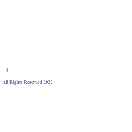
18+
All Rights Reserved 2026
Не являемся официальным сайтом игры standoff 2