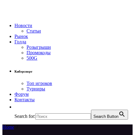
Новости
Статьи
Рынок
Голда
Розыгрыши
Промокоды
500G
Киберспорт
Топ игроков
Турниры
Форум
Контакты
Search for:
Search Button
Home
/