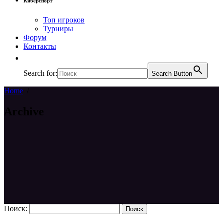
Киберспорт
Топ игроков
Турниры
Форум
Контакты
Search for:
Search Button
Home
/
Archive
Поиск: