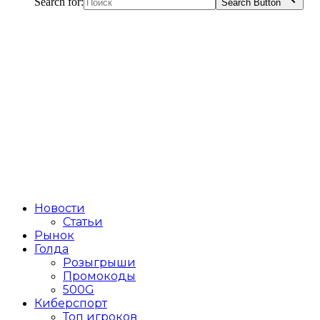
Search for:
Search Button
Новости
Статьи
Рынок
Голда
Розыгрыши
Промокоды
500G
Киберспорт
Топ игроков