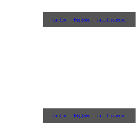
Log In
Register
Lost Password
Log In
Register
Lost Password