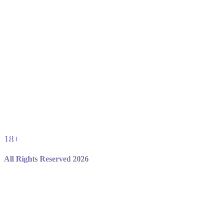
18+
All Rights Reserved 2026
Не являемся официальным сайтом игры standoff 2