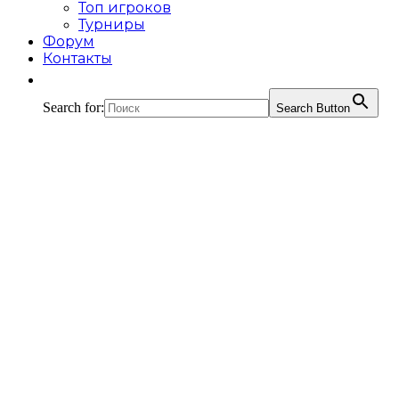
Топ игроков
Турниры
Форум
Контакты
Search for:
Search Button