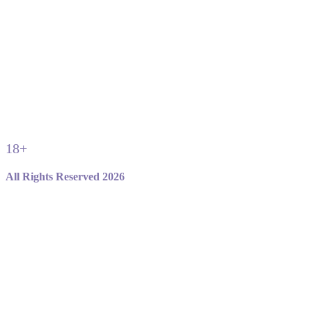
18+
All Rights Reserved 2026
Не являемся официальным сайтом игры standoff 2