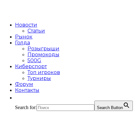
Новости
Статьи
Рынок
Голда
Розыгрыши
Промокоды
500G
Киберспорт
Топ игроков
Турниры
Форум
Контакты
Search for:
Search Button