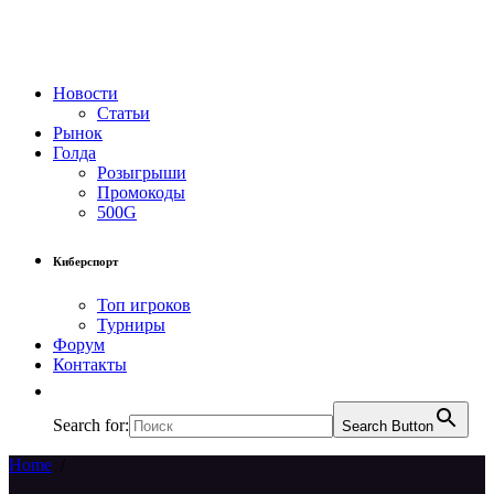
Новости
Статьи
Рынок
Голда
Розыгрыши
Промокоды
500G
Киберспорт
Топ игроков
Турниры
Форум
Контакты
Search for:
Search Button
Home
/