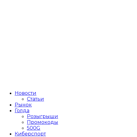
Новости
Статьи
Рынок
Голда
Розыгрыши
Промокоды
500G
Киберспорт