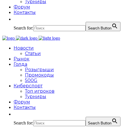
Турниры
Форум
Контакты
Search for:
Search Button
Новости
Статьи
Рынок
Голда
Розыгрыши
Промокоды
500G
Киберспорт
Топ игроков
Турниры
Форум
Контакты
Search for:
Search Button