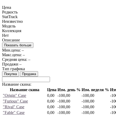
Цена
Редкость
StatTrack
Неизвестно
Модель
Коллекция
Нет
Описание
Показать больше
Мин.цена:
–
Макс.цена:
–
Средняя цена:
–
Продажи
–
Тип графика
Покупка
Продажа
Название скина:
Название скина
Цена
Изм. день %
Изм. неделя %
Из
"Origin" Case
0,00
-100,00
-100,00
-10
"Furious" Case
0,00
-100,00
-100,00
-10
"Rival" Case
0,00
-100,00
-100,00
-10
"Fable" Case
0,00
-100,00
-100,00
-10