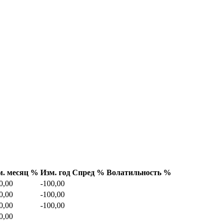
м. месяц %
Изм. год
Спред %
Волатильность %
0,00
-100,00
0,00
-100,00
0,00
-100,00
0,00