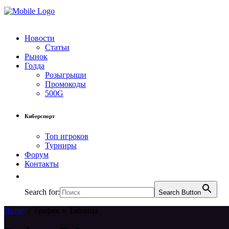
Новости
Статьи
Рынок
Голда
Розыгрыши
Промокоды
500G
Киберспорт
Топ игроков
Турниры
Форум
Контакты
Search for:
Search Button
Home
/
График и Таблица