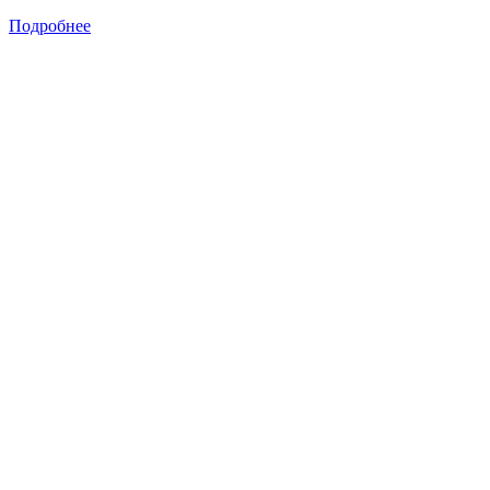
Подробнее