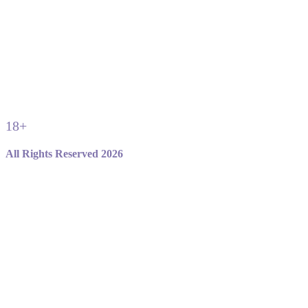
18+
All Rights Reserved 2026
Не являемся официальным сайтом игры standoff 2