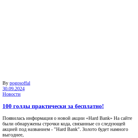
By
pogosoffal
30.09.2024
Новости
100 голды практически за бесплатно!
Появилась информация о новой акции «Hard Bank» На сайте
были обнаружены строчки кода, связанные со следующей
акцией под названием - "Hard Bank". Золото будет намного
выгоднее,