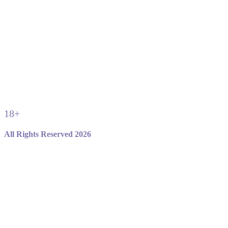
18+
All Rights Reserved 2026
Не являемся официальным сайтом игры standoff 2