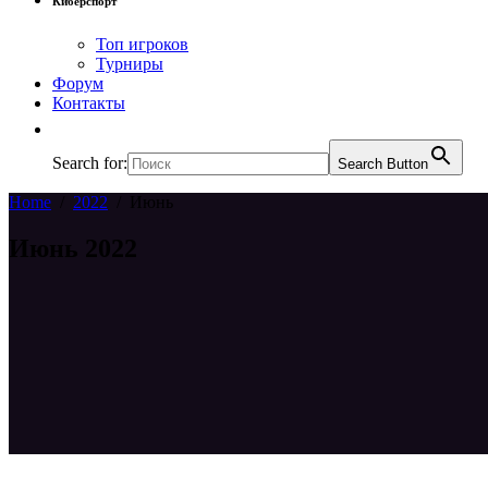
Киберспорт
Топ игроков
Турниры
Форум
Контакты
Search for:
Search Button
Home
/
2022
/
Июнь
Июнь 2022