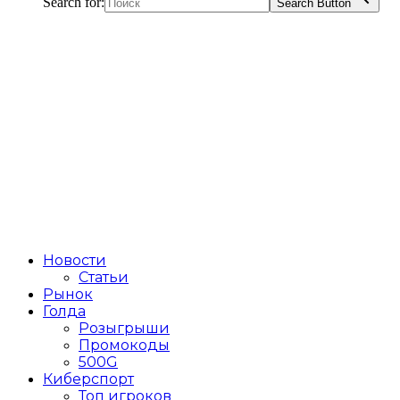
Search for:
Search Button
Новости
Статьи
Рынок
Голда
Розыгрыши
Промокоды
500G
Киберспорт
Топ игроков