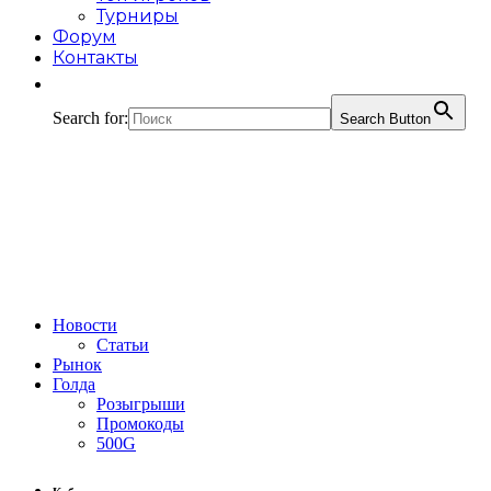
Турниры
Форум
Контакты
Search for:
Search Button
Новости
Статьи
Рынок
Голда
Розыгрыши
Промокоды
500G