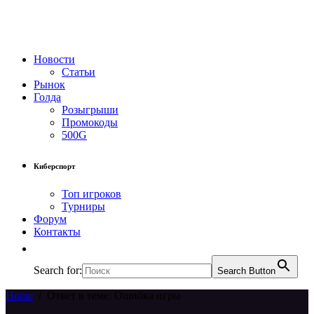
Новости
Статьи
Рынок
Голда
Розыгрыши
Промокоды
500G
Киберспорт
Топ игроков
Турниры
Форум
Контакты
Search for:
Search Button
Home
/
Ответ в теме: Ошибка игры