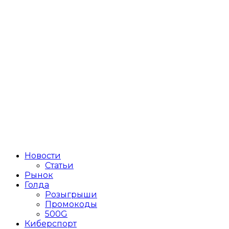
Новости
Статьи
Рынок
Голда
Розыгрыши
Промокоды
500G
Киберспорт