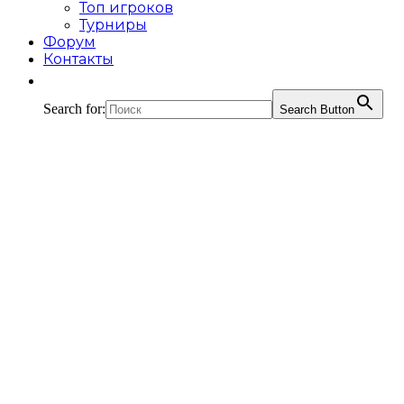
Топ игроков
Турниры
Форум
Контакты
Search for:
Search Button