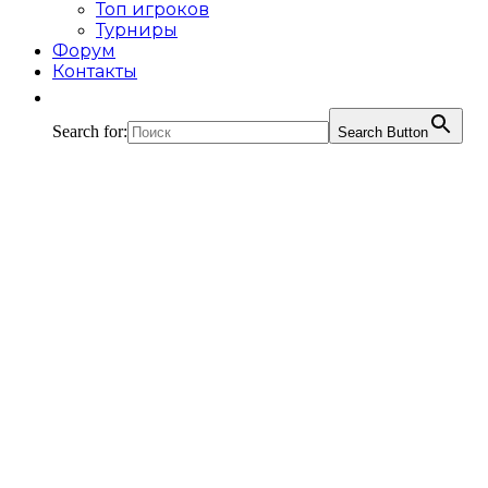
Топ игроков
Турниры
Форум
Контакты
Search for:
Search Button