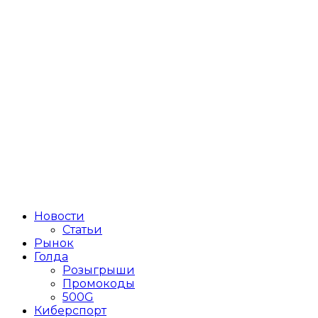
Новости
Статьи
Рынок
Голда
Розыгрыши
Промокоды
500G
Киберспорт