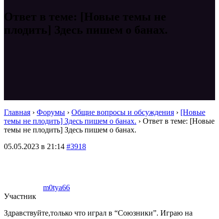
Ответ в теме: [Новые темы не
плодить] Здесь пишем о банах.
Главная
›
Форумы
›
Общие вопросы и обсуждения
›
[Новые
темы не плодить] Здесь пишем о банах.
›
Ответ в теме: [Новые
темы не плодить] Здесь пишем о банах.
05.05.2023 в 21:14
#3918
m0tya66
Участник
Здравствуйте,только что играл в “Союзники”. Играю на