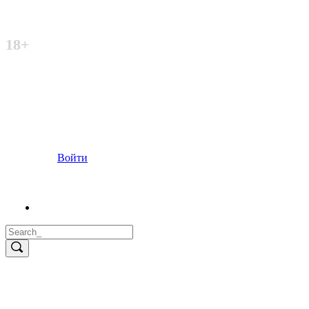
Неофициальный сайт
18+
Войти