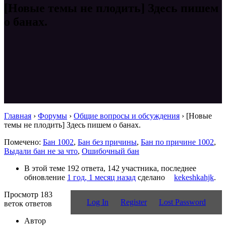
[Новые темы не плодить] Здесь пишем
о банах.
Главная
›
Форумы
›
Общие вопросы и обсуждения
›
[Новые
темы не плодить] Здесь пишем о банах.
Помечено:
Бан 1002
,
Бан без причины
,
Бан по причине 1002
,
Выдали бан не за что
,
Ошибочный бан
В этой теме 192 ответа, 142 участника, последнее
обновление
1 год, 1 месяц назад
сделано
kekeshkahjk
.
Просмотр 183
Log In
Register
Lost Password
веток ответов
Автор