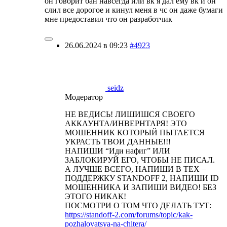
он говорит бан навсегда или вк я дал ему вк и он
слил все дорогое и кинул меня в чс он даже бумаги
мне предоставил что он разработчик
26.06.2024 в 09:23
#4923
seidz
Модератор
НЕ ВЕДИСЬ! ЛИШИШСЯ СВОЕГО
АККАУНТА/ИНВЕРНТАРЯ! ЭТО
МОШЕННИК КОТОРЫЙ ПЫТАЕТСЯ
УКРАСТЬ ТВОИ ДАННЫЕ!!!
НАПИШИ “Иди нафиг” ИЛИ
ЗАБЛОКИРУЙ ЕГО, ЧТОБЫ НЕ ПИСАЛ.
А ЛУЧШЕ ВСЕГО, НАПИШИ В ТЕХ –
ПОДДЕРЖКУ STANDOFF 2, НАПИШИ ID
МОШЕННИКА И ЗАПИШИ ВИДЕО! БЕЗ
ЭТОГО НИКАК!
ПОСМОТРИ О ТОМ ЧТО ДЕЛАТЬ ТУТ:
https://standoff-2.com/forums/topic/kak-
pozhalovatsya-na-chitera/