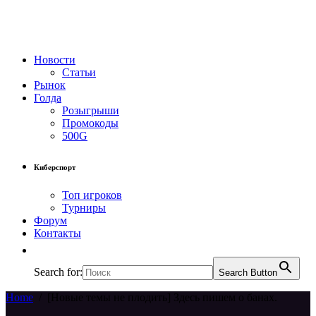
Новости
Статьи
Рынок
Голда
Розыгрыши
Промокоды
500G
Киберспорт
Топ игроков
Турниры
Форум
Контакты
Search for:
Search Button
Home
/
[Новые темы не плодить] Здесь пишем о банах.