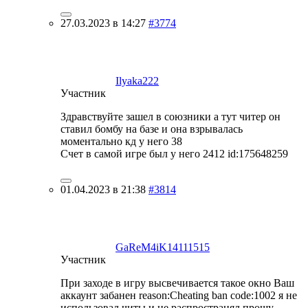
27.03.2023 в 14:27
#3774
Ilyaka222
Участник
Здравствуйте зашел в союзники а тут читер он
ставил бомбу на базе и она взрывалась
моментально кд у него 38
Счет в самой игре был у него 2412 id:175648259
01.04.2023 в 21:38
#3814
GaReM4iK14111515
Участник
При заходе в игру высвечивается такое окно Ваш
аккаунт забанен reason:Cheating ban code:1002 я не
использовал читы и не распространял прошу