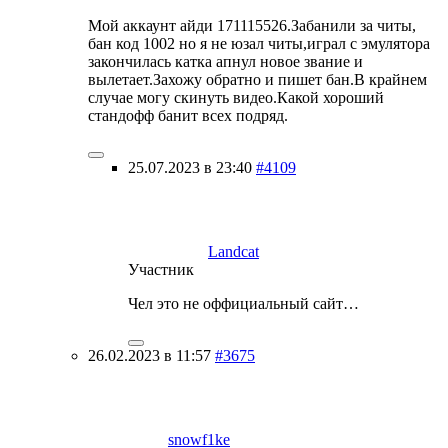
Мой аккаунт айди 171115526.Забанили за читы,
бан код 1002 но я не юзал читы,играл с эмулятора
закончилась катка апнул новое звание и
вылетает.Захожу обратно и пишет бан.В крайнем
случае могу скинуть видео.Какой хороший
стандофф банит всех подряд.
25.07.2023 в 23:40
#4109
Landcat
Участник
Чел это не оффициальный сайт…
26.02.2023 в 11:57
#3675
snowf1ke