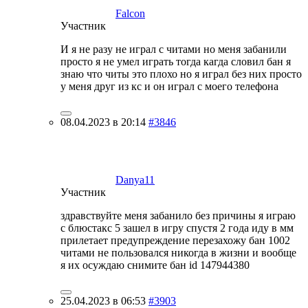
Falcon
Участник
И я не разу не играл с читами но меня забанили
просто я не умел играть тогда кагда словил бан я
знаю что читы это плохо но я играл без них просто
у меня друг из кс и он играл с моего телефона
08.04.2023 в 20:14
#3846
Danya11
Участник
здравствуйте меня забанило без причины я играю
с блюстакс 5 зашел в игру спустя 2 года иду в мм
прилетает предупреждение перезахожу бан 1002
читами не пользовался никогда в жизни и вообще
я их осуждаю снимите бан id 147944380
25.04.2023 в 06:53
#3903