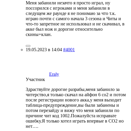
Меня забанили незачто я просто играл, ну
поссорился с игроками и меня забанили в
следущем же раунде я не понимаю за что т.к.
играю почти с самого начала 3 сезона и Читы и
что-то запретное не использовал и не скачивал, в
акке был нож и дорогие относительно
скины+клан.
19.05.2023 в 14:04
#4001
Eraly
Участник
Здраствуйте дорогие разрабы,меня забанило за
читерство,я только скачал на айфон 6 со2 и потом
после регистрации нового акка,у меня выходит
таблица-предупреждение,вы были забанены и
потом перезайду и вижу что меня забанили по
причине чит код 1002.Пожалуйста исправьте
ошибку.Я только хотел играть впервые в СО2 но
нет….