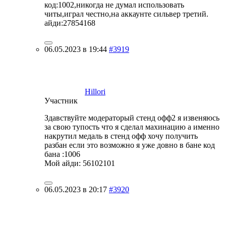
код:1002,никогда не думал использовать
читы,играл честно,на аккаунте сильвер третий.
айди:27854168
06.05.2023 в 19:44
#3919
Hillori
Участник
Здавствуйте модераторый стенд офф2 я извеняюсь
за свою тупость что я сделал махинацию а именно
накрутил медаль в стенд офф хочу получить
разбан если это возможно я уже довно в бане код
бана :1006
Мой айди: 56102101
06.05.2023 в 20:17
#3920