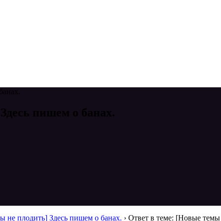
банах.
 Здесь пишем о банах.
ы не плодить] Здесь пишем о банах.
›
Ответ в теме: [Новые темы