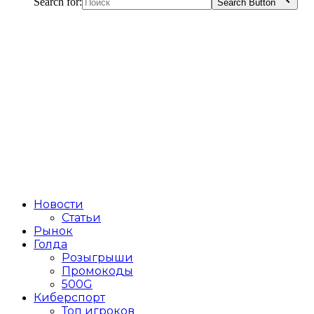
Search for:
Search Button
Новости
Статьи
Рынок
Голда
Розыгрыши
Промокоды
500G
Киберспорт
Топ игроков