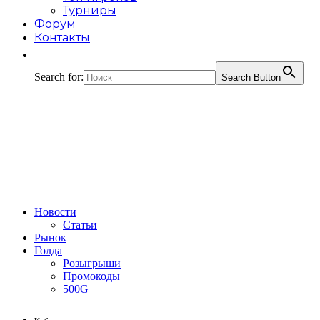
Турниры
Форум
Контакты
Search for:
Search Button
Новости
Статьи
Рынок
Голда
Розыгрыши
Промокоды
500G