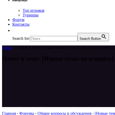
Киберспорт
Топ игроков
Турниры
Форум
Контакты
Search for:
Search Button
Home
/
Ответ в теме: [Новые темы не плодить] Здесь пишем о 
Ответ в теме: [Новые темы не плодить]
Главная
›
Форумы
›
Общие вопросы и обсуждения
›
[Новые тем