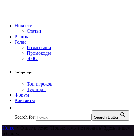
Новости
Статьи
Рынок
Голда
Розыгрыши
Промокоды
500G
Киберспорт
Топ игроков
Турниры
Форум
Контакты
Search for:
Search Button
Home
/
Ответ в теме: [Новые темы не плодить] Здесь пишем
о банах.