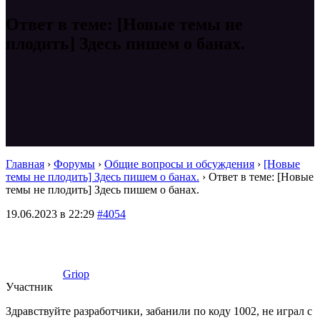
Ответ в теме: [Новые темы не
плодить] Здесь пишем о банах.
Главная
›
Форумы
›
Общие вопросы и обсуждения
›
[Новые
темы не плодить] Здесь пишем о банах.
›
Ответ в теме: [Новые
темы не плодить] Здесь пишем о банах.
19.06.2023 в 22:29
#4054
Griop
Участник
Здравствуйте разработчики, забанили по коду 1002, не играл с