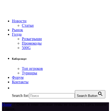
Новости
Статьи
Рынок
Голда
Розыгрыши
Промокоды
500G
Киберспорт
Топ игроков
Турниры
Форум
Контакты
Search for:
Search Button
Home
/
Ответ в теме: [Новые темы не плодить] Здесь пишем
о банах.