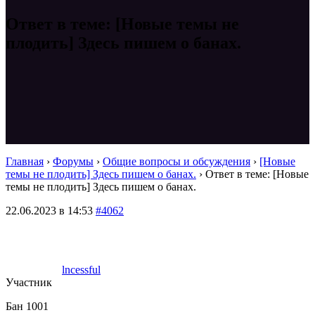
Ответ в теме: [Новые темы не
плодить] Здесь пишем о банах.
Главная
›
Форумы
›
Общие вопросы и обсуждения
›
[Новые
темы не плодить] Здесь пишем о банах.
›
Ответ в теме: [Новые
темы не плодить] Здесь пишем о банах.
22.06.2023 в 14:53
#4062
lncessful
Участник
Бан 1001