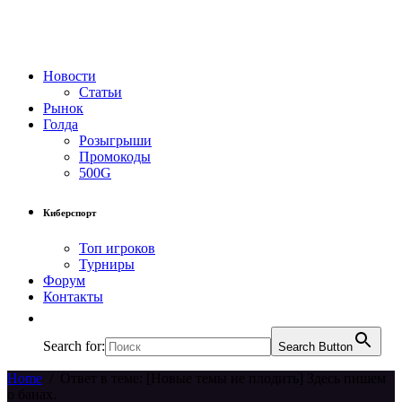
Новости
Статьи
Рынок
Голда
Розыгрыши
Промокоды
500G
Киберспорт
Топ игроков
Турниры
Форум
Контакты
Search for:
Search Button
Home
/
Ответ в теме: [Новые темы не плодить] Здесь пишем
о банах.