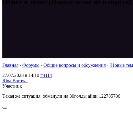
Ответ в теме: [Новые темы не плодить]
Главная
›
Форумы
›
Общие вопросы и обсуждения
›
[Новые тем
27.07.2023 в 14:10
#4114
Rina Borowa
Участник
Такая же ситуация, обманули на 30голды айди 122785786