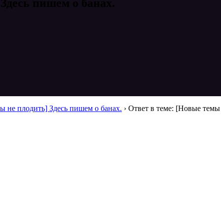
 Здесь пишем о банах.
ы не плодить] Здесь пишем о банах.
›
Ответ в теме: [Новые темы