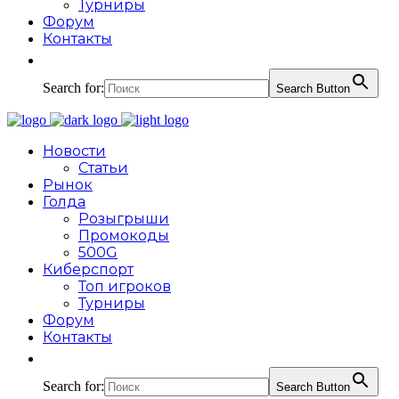
Турниры
Форум
Контакты
Search for:
Search Button
Новости
Статьи
Рынок
Голда
Розыгрыши
Промокоды
500G
Киберспорт
Топ игроков
Турниры
Форум
Контакты
Search for:
Search Button