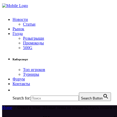
Новости
Статьи
Рынок
Голда
Розыгрыши
Промокоды
500G
Киберспорт
Топ игроков
Турниры
Форум
Контакты
Search for:
Search Button
Home
/
Ответ в теме: [Новые темы не плодить] Здесь пишем о 