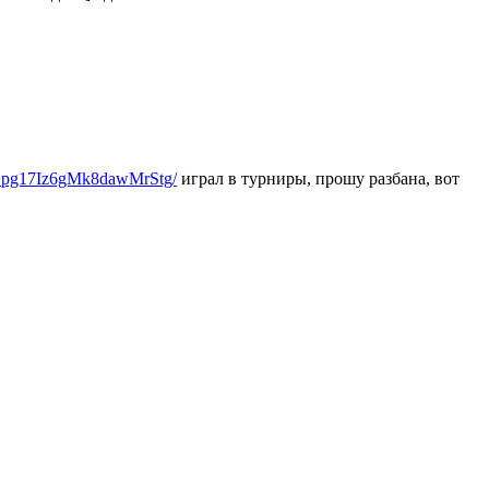
xLpg17Iz6gMk8dawMrStg/
играл в турниры, прошу разбана, вот