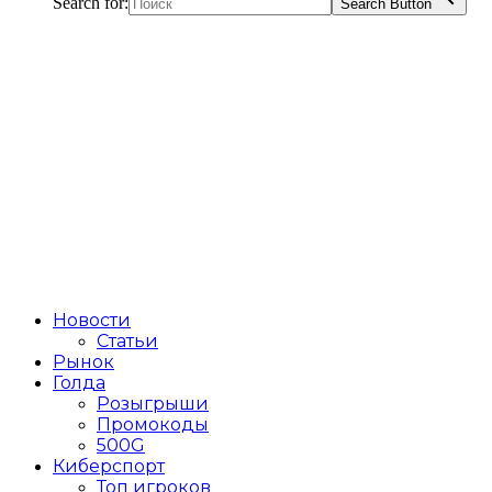
Search for:
Search Button
Новости
Статьи
Рынок
Голда
Розыгрыши
Промокоды
500G
Киберспорт
Топ игроков