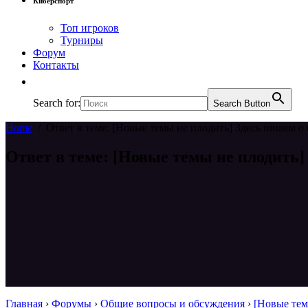
Киберспорт
Топ игроков
Турниры
Форум
Контакты
Search for:
Search Button
Home
/
Ответ в теме: [Новые темы не плодить] Здесь пишем о 
Ответ в теме: [Новые темы не плодить]
Главная
›
Форумы
›
Общие вопросы и обсуждения
›
[Новые тем