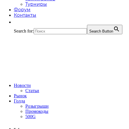
Турниры
Форум
Контакты
Search for:
Search Button
Новости
Статьи
Рынок
Голда
Розыгрыши
Промокоды
500G