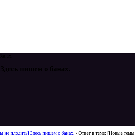
банах.
 Здесь пишем о банах.
ы не плодить] Здесь пишем о банах.
›
Ответ в теме: [Новые темы