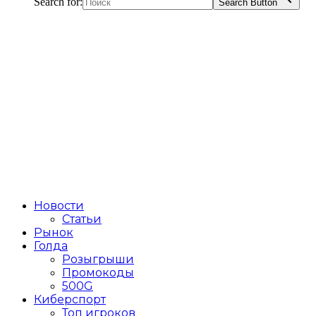
Search for:
Search Button
Новости
Статьи
Рынок
Голда
Розыгрыши
Промокоды
500G
Киберспорт
Топ игроков