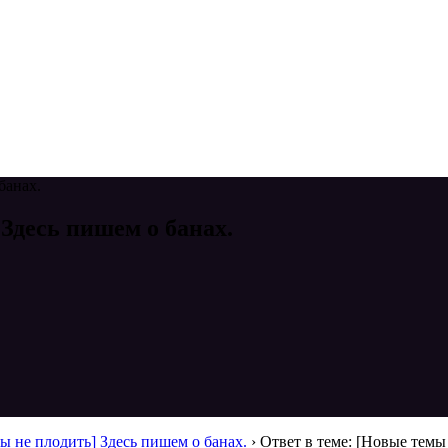
банах.
 Здесь пишем о банах.
ы не плодить] Здесь пишем о банах.
›
Ответ в теме: [Новые темы