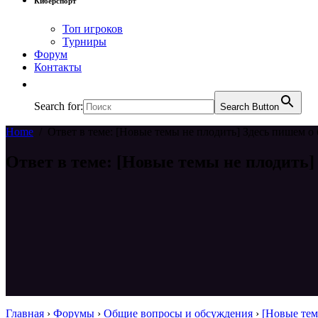
Киберспорт
Топ игроков
Турниры
Форум
Контакты
Search for:
Search Button
Home
/
Ответ в теме: [Новые темы не плодить] Здесь пишем о 
Ответ в теме: [Новые темы не плодить]
Главная
›
Форумы
›
Общие вопросы и обсуждения
›
[Новые тем