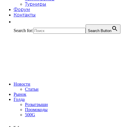
Турниры
Форум
Контакты
Search for:
Search Button
Новости
Статьи
Рынок
Голда
Розыгрыши
Промокоды
500G