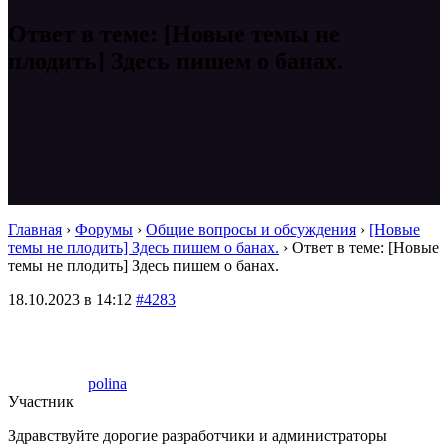
Ответ в теме: [Новые темы не
плодить] Здесь пишем о банах.
Главная
›
Форумы
›
Общие вопросы и обсуждения
›
[Новые
темы не плодить] Здесь пишем о банах.
›
Ответ в теме: [Новые
темы не плодить] Здесь пишем о банах.
18.10.2023 в 14:12
#4283
polina
Участник
Здравствуйте дорогие разработчики и администраторы