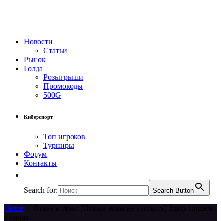
Новости
Статьи
Рынок
Голда
Розыгрыши
Промокоды
500G
Киберспорт
Топ игроков
Турниры
Форум
Контакты
Search for:
Search Button
Home
/
Ответ в теме: [Новые темы не плодить] Здесь пишем
о банах.