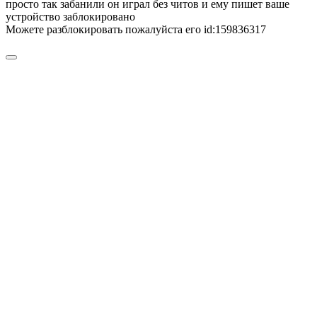
просто так забанили он играл без читов и ему пишет ваше
устройство заблокировано
Можете разблокировать пожалуйста его id:159836317