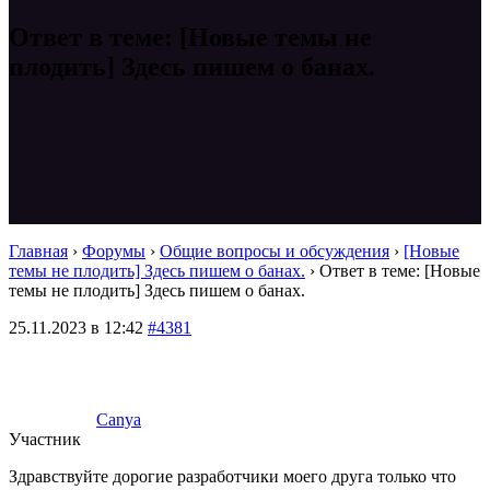
Ответ в теме: [Новые темы не
плодить] Здесь пишем о банах.
Главная
›
Форумы
›
Общие вопросы и обсуждения
›
[Новые
темы не плодить] Здесь пишем о банах.
›
Ответ в теме: [Новые
темы не плодить] Здесь пишем о банах.
25.11.2023 в 12:42
#4381
Canya
Участник
Здравствуйте дорогие разработчики моего друга только что