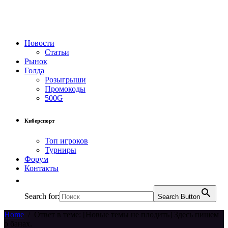
Новости
Статьи
Рынок
Голда
Розыгрыши
Промокоды
500G
Киберспорт
Топ игроков
Турниры
Форум
Контакты
Search for:
Search Button
Home
/
Ответ в теме: [Новые темы не плодить] Здесь пишем
о банах.